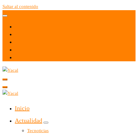
Saltar al contenido
Yacal micro hosting
Yacal micro hosting
Inicio
Actualidad
Tecnoticias