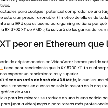
tivos.
ctuales para cualquier potencial comprador de una tarje
 este a un precio razonable. El motivo de ello es de todo
nte una GPU que es buena para gaming no tiene por qué 
 la RX 6700 XT de AMD. ¿Se salvará de las garras de los 
XT peor en Ethereum que 
inería de criptomonedas en VideoCardz hemos podido sab
tiene peor rendimiento que la RX 5700 XT. Lo cual sor
XT
os esperar un rendimiento muy superior.
XT tiene un ratio de hash de 43.5 MH/s
, lo cual es una
ende si tenemos en cuenta no solo la mejora en la arquit
a gráfica de AMD.
icia para los mineros se traduce en una buena noticia par
a para jugar a videojuegos o para tareas más profesiona