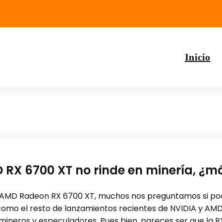
Inicio
RX 6700 XT no rinde en minería, ¿m
 AMD Radeon RX 6700 XT, muchos nos preguntamos si podr
omo el resto de lanzamientos recientes de NVIDIA y AMD, 
 mineros y especuladores. Pues bien, pareces ser que la R