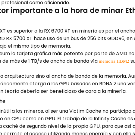
 profesional como aficionado.
tor importante a la hora de minar E
 XT es superior a la RX 6700 XT en minería es por el an
D RX 5700 XT hace uso de un bus de 256 bits GDDR6, en el
bajo el mismo tipo de memoria.
ereum la tarjeta gráfica más potente por parte de AMD no
us de más de 1 TB/s de ancho de banda vía
su
memoria HBM2
 la arquitectura sino al ancho de banda de la memoria. Au
Teóricamente otorga a las GPU basadas en RDNA 2 una ve
 teoría debería ser beneficioso de cara a la minería.
nútil a los mineros, al ser una Victim Cache no participa
o en CPU como en GPU. El trabajo de la Infinity Cache es 
a caché de segundo nivel de la propia GPU, para que así a
 permite el acceso utilizando menos energía y con ello su