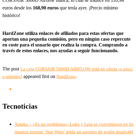
CORSAIR 5000D Airflow blanca, lo cual se traduce en 110,94
euros desde los
168,90 euros
que tenía ayer. ¡Precio mínimo
histórico!
HardZone utiliza enlaces de afiliados para estas ofertas que
aportan una pequeña comisión, pero en ningún caso repercute
en coste para el usuario que realiza la compra. Comprando a
través de estos enlaces, nos ayudas a seguir funcionando.
The post
La caja CORSAIR 5000D AIRFLOW está en oferta ¡a preci
appeared first on
.
o mínimo!
HardZone
Tecnoticias
Xataka – «Es un problema»: Luke y Leia se convirtieron en he
rmanos porque ‘Star Wars’ tenía un agujero de guión insalvabl