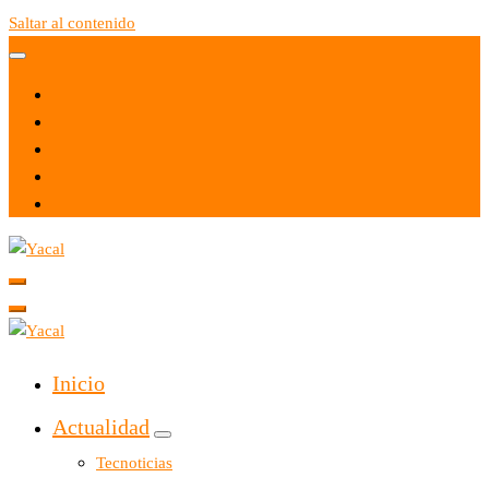
Saltar al contenido
Yacal micro hosting
Yacal micro hosting
Inicio
Actualidad
Tecnoticias