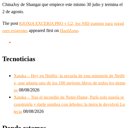
ChinaJoy de Shangai que empiece este mismo 30 julio y termina el
2 de agosto.
The post
KIOXIA EXCERIA PRO y G2, los SSD gaming para jugad
appeared first on
.
ores exigentes
HardZone
Tecnoticias
Xataka – Hoy en Netflix, la secuela de esta miniserie de Netfli
x, que adapta uno de los 100 mejores libros de todos los tiemp
08/08/2026
os
Xataka – Tras el incendio de Notre-Dame, París solo quería re
construirla y darle sombra con árboles: la tierra le devolvió Lu
08/08/2026
tecia
Donde estamos