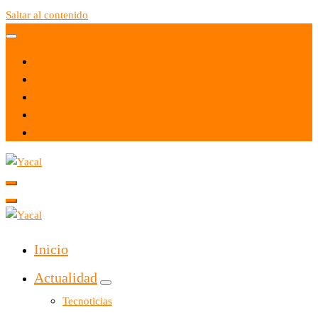
Saltar al contenido
Yacal micro hosting
Yacal micro hosting
Inicio
Actualidad
Tecnoticias