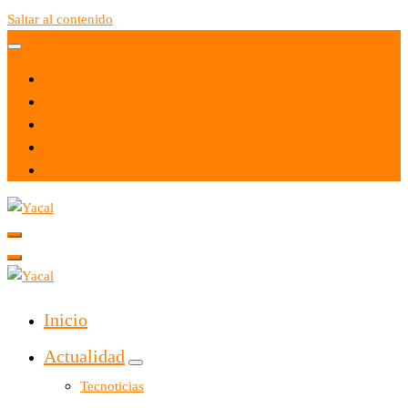
Saltar al contenido
Yacal micro hosting
Yacal micro hosting
Inicio
Actualidad
Tecnoticias