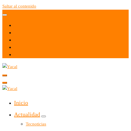
Saltar al contenido
Yacal micro hosting
Yacal micro hosting
Inicio
Actualidad
Tecnoticias