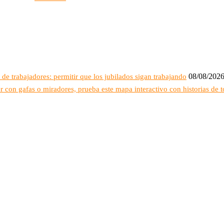
08/08/202
 de trabajadores: permitir que los jubilados sigan trabajando
r con gafas o miradores, prueba este mapa interactivo con historias de t