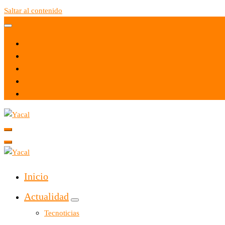
Saltar al contenido
Yacal micro hosting
Yacal micro hosting
Inicio
Actualidad
Tecnoticias