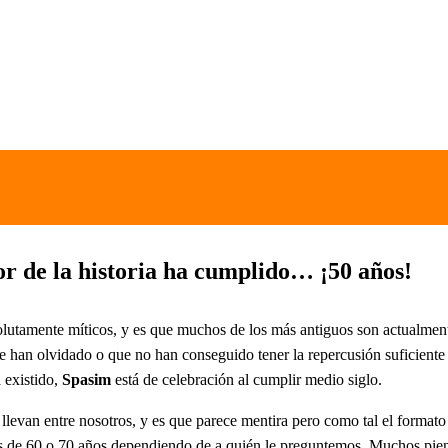
r de la historia ha cumplido… ¡50 años!
olutamente míticos, y es que muchos de los más antiguos son actualmen
 han olvidado o que no han conseguido tener la repercusión suficiente
 existido,
Spasim
está de celebración al cumplir medio siglo.
 llevan entre nosotros, y es que parece mentira pero como tal el forma
enos de 60 o 70 años dependiendo de a quién le preguntemos. Muchos pie