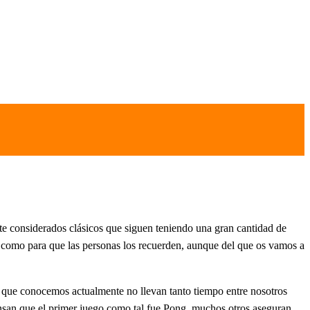
te considerados clásicos que siguen teniendo una gran cantidad de
 como para que las personas los recuerden, aunque del que os vamos a
to que conocemos actualmente no llevan tanto tiempo entre nosotros
nsan que el primer juego como tal fue Pong, muchos otros aseguran