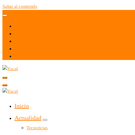
Saltar al contenido
Yacal micro hosting
Yacal micro hosting
Inicio
Actualidad
Tecnoticias