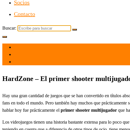
Socios
Contacto
Buscar:
el 12 Oct 2024
por
Tecnología
HardZone – El primer shooter multijugado
Hay una gran cantidad de juegos que se han convertido en títulos abs
fans en todo el mundo. Pero también hay muchos que prácticamente se
hablar hoy fue prácticamente el
primer shooter multijugador
que ha
Los videojuegos tienen una historia bastante extensa para lo poco que
teniendo en cuenta que a diferencia de otros tipos de ocio, tiene m