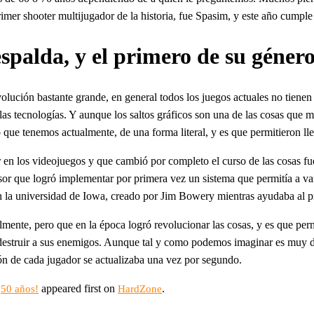
mer shooter multijugador de la historia, fue Spasim, y este año cumple
spalda, y el primero de su géner
lución bastante grande, en general todos los juegos actuales no tienen
s tecnologías. Y aunque los saltos gráficos son una de las cosas que m
 que tenemos actualmente, de una forma literal, y es que permitieron ll
 los videojuegos y que cambió por completo el curso de las cosas fue el
sor que logró implementar por primera vez un sistema que permitía a va
 la universidad de Iowa, creado por Jim Bowery mientras ayudaba al prof
lmente, pero que en la época logró revolucionar las cosas, y es que per
 destruir a sus enemigos. Aunque tal y como podemos imaginar es muy d
ión de cada jugador se actualizaba una vez por segundo.
appeared first on
.
¡50 años!
HardZone