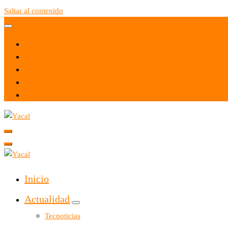
Saltar al contenido
Yacal micro hosting
Yacal micro hosting
Inicio
Actualidad
Tecnoticias