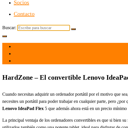
Socios
Contacto
Buscar:
el 5 May 2021
por
Tecnología
HardZone – El convertible Lenovo IdeaPad 
Cuando necesitas adquirir un ordenador portátil por el motivo que sea
necesites un portátil para poder trabajar en cualquier parte, pero ¿p
Lenovo IdeaPad Flex
5 que además ahora está en un precio mínimo h
La principal ventaja de los ordenadores convertibles es que si bien su 
utilizarlos también como una potente tablet, ideal para disfrutar de 