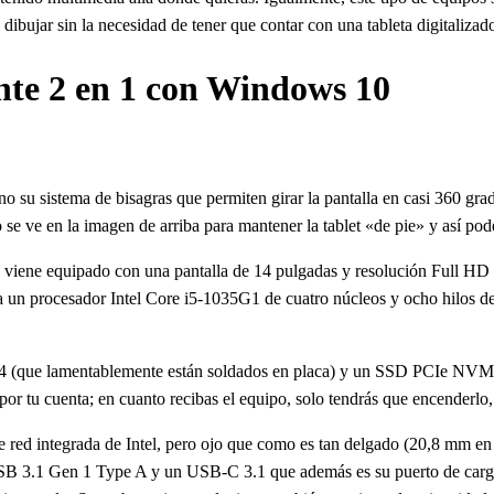
dibujar sin la necesidad de tener que contar con una tableta digitalizad
nte 2 en 1 con Windows 10
no su sistema de bisagras que permiten girar la pantalla en casi 360 grad
 se ve en la imagen de arriba para mantener la tablet «de pie» y así pod
 viene equipado con una pantalla de 14 pulgadas y resolución Full HD 
nta un procesador Intel Core i5-1035G1 de cuatro núcleos y ocho hilos 
que lamentablemente están soldados en placa) y un SSD PCIe NVMe 
or tu cuenta; en cuanto recibas el equipo, solo tendrás que encenderlo, cre
 de red integrada de Intel, pero ojo que como es tan delgado (20,8 mm 
USB 3.1 Gen 1 Type A y un USB-C 3.1 que además es su puerto de carga