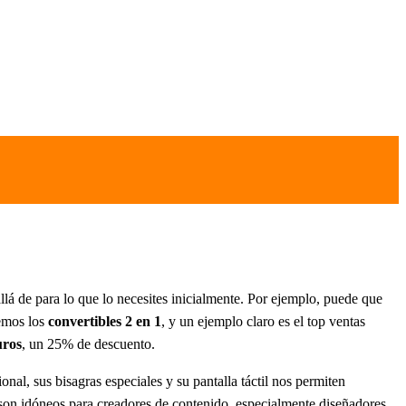
lá de para lo que lo necesites inicialmente. Por ejemplo, puede que
nemos los
convertibles 2 en 1
, y un ejemplo claro es el top ventas
uros
, un 25% de descuento.
onal, sus bisagras especiales y su pantalla táctil nos permiten
s son idóneos para creadores de contenido, especialmente diseñadores