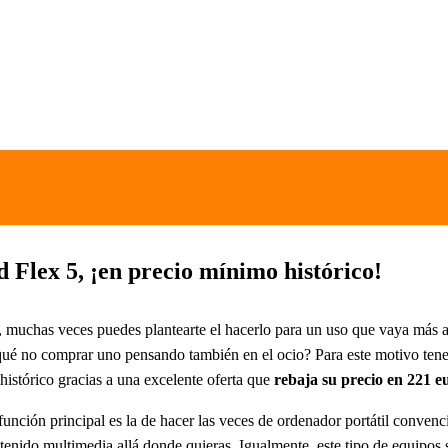
Flex 5, ¡en precio mínimo histórico!
, muchas veces puedes plantearte el hacerlo para un uso que vaya más al
or qué no comprar uno pensando también en el ocio? Para este motivo te
istórico gracias a una excelente oferta que
rebaja su precio en 221 e
función principal es la de hacer las veces de ordenador portátil convenci
contenido multimedia allá donde quieras. Igualmente, este tipo de equipo