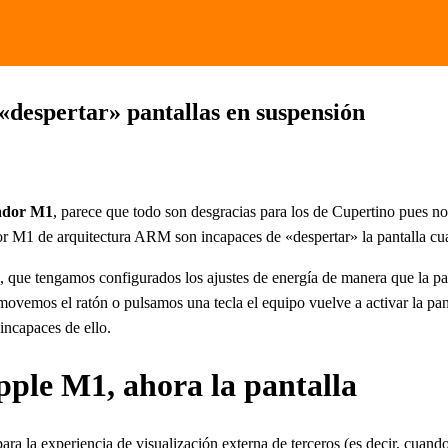
«despertar» pantallas en suspensión
ador M1
, parece que todo son desgracias para los de Cupertino pues n
r M1 de arquitectura ARM son incapaces de «despertar» la pantalla cu
a), que tengamos configurados los ajustes de energía de manera que la p
movemos el ratón o pulsamos una tecla el equipo vuelve a activar la p
incapaces de ello.
pple M1, ahora la pantalla
la experiencia de visualización externa de terceros (es decir, cuando 