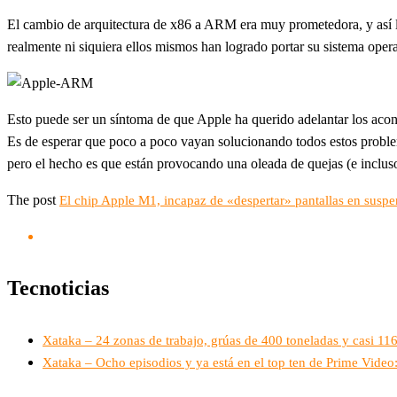
El cambio de arquitectura de x86 a ARM era muy prometedora, y así lo
realmente ni siquiera ellos mismos han logrado portar su sistema oper
Esto puede ser un síntoma de que Apple ha querido adelantar los aco
Es de esperar que poco a poco vayan solucionando todos estos proble
pero el hecho es que están provocando una oleada de quejas (e inclus
The post
El chip Apple M1, incapaz de «despertar» pantallas en suspe
Tecnoticias
Xataka – 24 zonas de trabajo, grúas de 400 toneladas y casi 1
Xataka – Ocho episodios y ya está en el top ten de Prime Vide