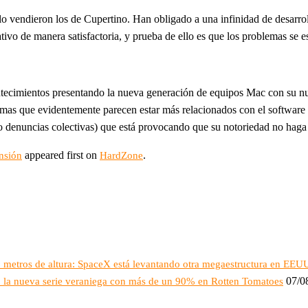
 vendieron los de Cupertino. Han obligado a una infinidad de desarrolla
ativo de manera satisfactoria, y prueba de ello es que los problemas se 
ntecimientos presentando la nueva generación de equipos Mac con su n
mas que evidentemente parecen estar más relacionados con el software 
o denuncias colectivas) que está provocando que su notoriedad no haga
appeared first on
.
nsión
HardZone
16 metros de altura: SpaceX está levantando otra megaestructura en EEU
07/0
o: la nueva serie veraniega con más de un 90% en Rotten Tomatoes