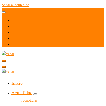
Saltar al contenido
Yacal micro hosting
Yacal micro hosting
Inicio
Actualidad
Tecnoticias