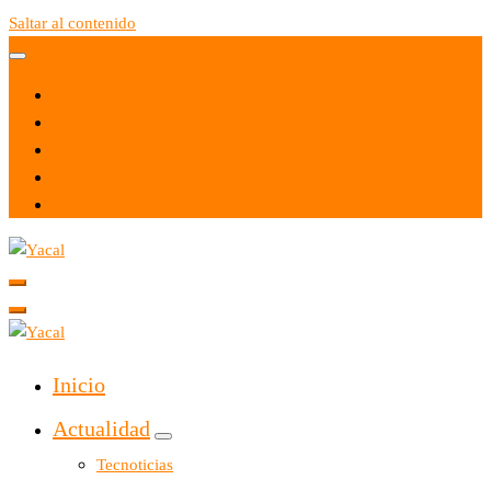
Saltar al contenido
Yacal micro hosting
Yacal micro hosting
Inicio
Actualidad
Tecnoticias