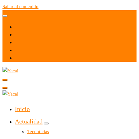
Saltar al contenido
Yacal micro hosting
Yacal micro hosting
Inicio
Actualidad
Tecnoticias