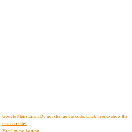
Google Maps Error: Do not change the code. Click here to show the
correct code!
Yacal micro hosting