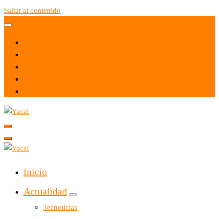
Saltar al contenido
Yacal micro hosting
Yacal micro hosting
Inicio
Actualidad
Tecnoticias