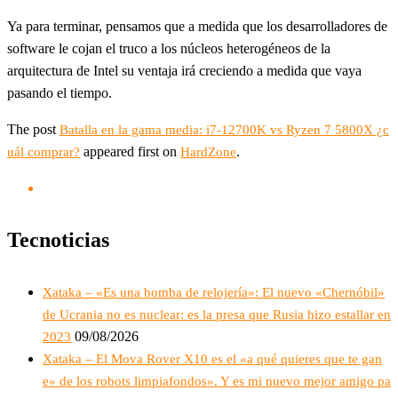
Ya para terminar, pensamos que a medida que los desarrolladores de
software le cojan el truco a los núcleos heterogéneos de la
arquitectura de Intel su ventaja irá creciendo a medida que vaya
pasando el tiempo.
The post
Batalla en la gama media: i7-12700K vs Ryzen 7 5800X ¿c
appeared first on
.
uál comprar?
HardZone
Tecnoticias
Xataka – «Es una bomba de relojería»: El nuevo «Chernóbil»
de Ucrania no es nuclear: es la presa que Rusia hizo estallar en
09/08/2026
2023
Xataka – El Mova Rover X10 es el «a qué quieres que te gan
e» de los robots limpiafondos». Y es mi nuevo mejor amigo pa