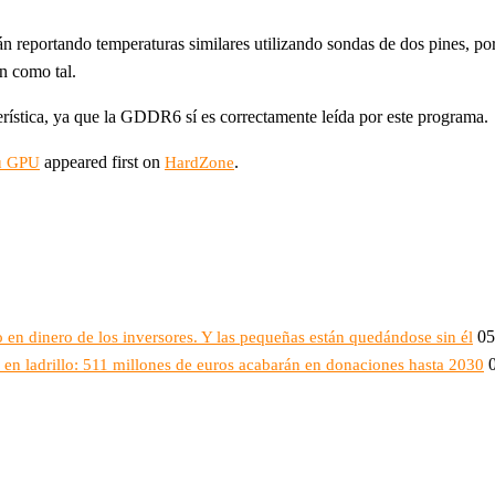
stán reportando temperaturas similares utilizando sondas de dos pines, 
n como tal.
erística, ya que la GDDR6 sí es correctamente leída por este programa.
appeared first on
.
tu GPU
HardZone
05
 en dinero de los inversores. Y las pequeñas están quedándose sin él
en ladrillo: 511 millones de euros acabarán en donaciones hasta 2030