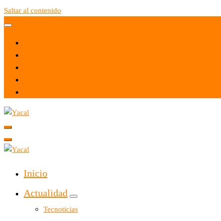
Saltar al contenido
Yacal micro hosting
Yacal micro hosting
Inicio
Actualidad
Tecnoticias