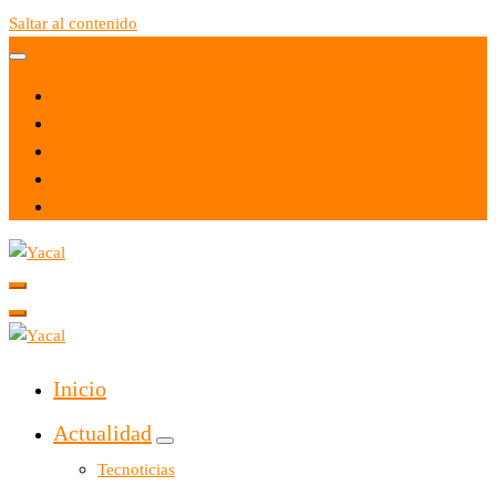
Saltar al contenido
Yacal micro hosting
Yacal micro hosting
Inicio
Actualidad
Tecnoticias