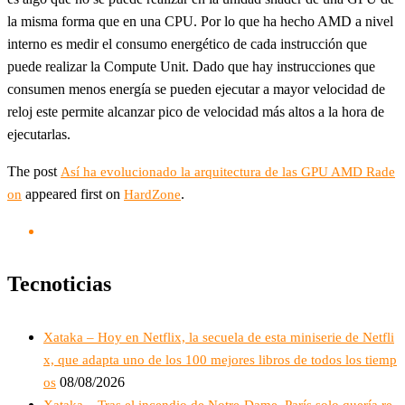
la misma forma que en una CPU. Por lo que ha hecho AMD a nivel
interno es medir el consumo energético de cada instrucción que
puede realizar la Compute Unit. Dado que hay instrucciones que
consumen menos energía se pueden ejecutar a mayor velocidad de
reloj este permite alcanzar pico de velocidad más altos a la hora de
ejecutarlas.
The post
Así ha evolucionado la arquitectura de las GPU AMD Rade
appeared first on
.
on
HardZone
Tecnoticias
Xataka – Hoy en Netflix, la secuela de esta miniserie de Netfli
x, que adapta uno de los 100 mejores libros de todos los tiemp
08/08/2026
os
Xataka – Tras el incendio de Notre-Dame, París solo quería re