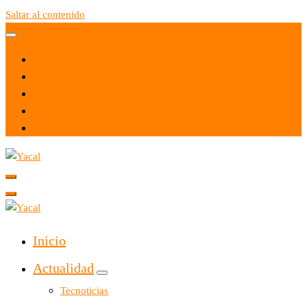
Saltar al contenido
Yacal micro hosting
Yacal micro hosting
Inicio
Actualidad
Tecnoticias