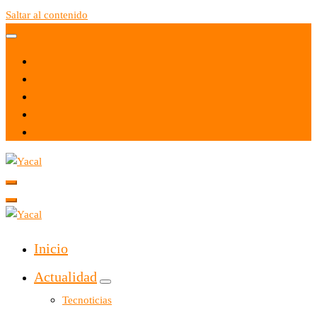
Saltar al contenido
Yacal micro hosting
Yacal micro hosting
Inicio
Actualidad
Tecnoticias