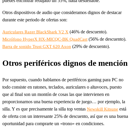
puedes encontrar rebajado un 55%, nada desdeñable.
Otros dispositivos de audio que consideramos dignos de destacar
durante este periodo de ofertas son:
(46% de descuento).
Auriculares Razer BlackShark V2 X
(56% de descuento).
Micrófono HyperX HX-MICQC-BK QuadCast
(29% de descuento).
Barra de sonido Trust GXT 620 Axon
Otros periféricos dignos de mención
Por supuesto, cuando hablamos de periféricos gaming para PC no
todo consiste en ratones, teclados, auriculares o altavoces, puesto
que al final son un montón de cosas las que intervienen en
proporcionarnos una buena experiencia de juego… por ejemplo, la
silla. Y es que precisamente la silla top ventas
está
Newskill Kitsune
de oferta con un interesante 25% de descuento, así que es una buena
oportunidad para comprarte un «trono» en condiciones.