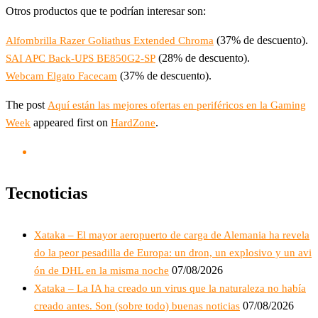
Otros productos que te podrían interesar son:
(37% de descuento).
Alfombrilla Razer Goliathus Extended Chroma
(28% de descuento).
SAI APC Back-UPS BE850G2-SP
(37% de descuento).
Webcam Elgato Facecam
The post
Aquí están las mejores ofertas en periféricos en la Gaming
appeared first on
.
Week
HardZone
Tecnoticias
Xataka – El mayor aeropuerto de carga de Alemania ha revela
do la peor pesadilla de Europa: un dron, un explosivo y un avi
07/08/2026
ón de DHL en la misma noche
Xataka – La IA ha creado un virus que la naturaleza no había
07/08/2026
creado antes. Son (sobre todo) buenas noticias