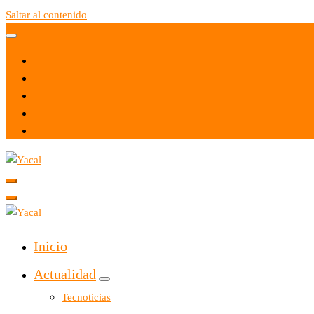
Saltar al contenido
Yacal micro hosting
Yacal micro hosting
Inicio
Actualidad
Tecnoticias