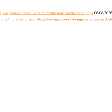
06/08/202
raje espacial europeo. Y de momento todo va viento en popa
do 24 horas en el aire. Detrás hay una proeza de ingeniería con un Air