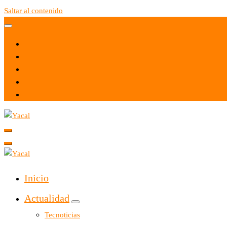
Saltar al contenido
Yacal micro hosting
Yacal micro hosting
Inicio
Actualidad
Tecnoticias