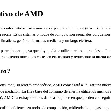
jetivo de AMD
emas informáticos más avanzados y potentes del mundo (a veces conocid
ran escala. Estos sistemas o nodos de cómputo son esenciales porque so
limáticas, genética, farmacia, medicina y un largo etcétera.
te importante, ya que hoy en día se utilizan redes neuronales de Intelig
, reduciendo mucho los costes en electricidad y reduciendo la
huella d
ito?
 consume y su rendimiento teórico, AMD comenzará a utilizar una nue
 de medición. La línea base del consumo de energía utiliza los mismos ra
ncia), AMD ha extrapolado los datos a lo que creen que pueden conseguir
cula la eficiencia en nodos de computación, midiendo lo que gastan po