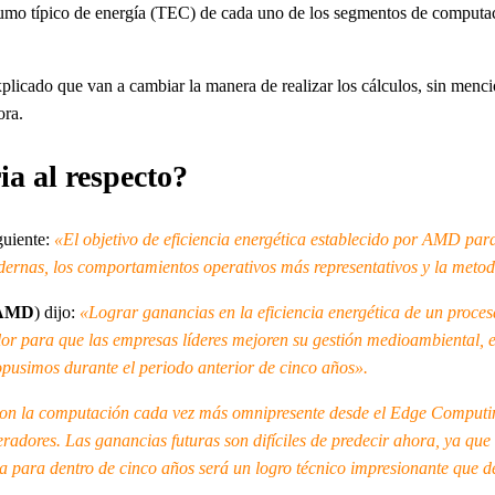
umo típico de energía (TEC) de cada uno de los segmentos de computació
plicado que van a cambiar la manera de realizar los cálculos, sin me
ora.
ia al respecto?
iguiente:
«El objetivo de eficiencia energética establecido por AMD pa
dernas, los comportamientos operativos más representativos y la meto
 AMD
) dijo:
«Lograr ganancias en la eficiencia energética de un proce
or para que las empresas líderes mejoren su gestión medioambiental, e
opusimos durante el periodo anterior de cinco años».
on la computación cada vez más omnipresente desde el Edge Comput
eradores. Las ganancias futuras son difíciles de predecir ahora, ya que
para dentro de cinco años será un logro técnico impresionante que de