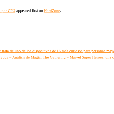
appeared first on
.
a por CPU
HardZone
rata de uno de los dispositivos de IA más curiosos para personas mayo
ayuda – Análisis de Magic: The Gathering – Marvel Super Heroes: una co