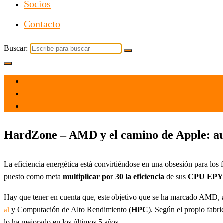
Socios
Contacto
Buscar:
el 30 Sep 2021
por
Tecnología
HardZone – AMD y el camino de Apple: au
La eficiencia energética está convirtiéndose en una obsesión para los
puesto como meta
multiplicar por 30 la eficiencia
de sus
CPU EP
Hay que tener en cuenta que, este objetivo que se ha marcado AMD, 
y Computación de Alto Rendimiento (
HPC
). Según el propio fabr
al
lo ha mejorado en los últimos 5 años.