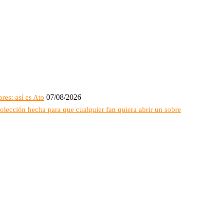
07/08/2026
res: así es Ato
lección hecha para que cualquier fan quiera abrir un sobre