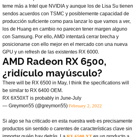
teme más a Intel que NVIDIA y aunque los de Lisa Su tienen
sendos acuerdos con TSMC y posiblemente capacidad de
producción suficiente como para lanzar lo que vamos a ver,
los de Huang en cambio no parecen tener margen alguno
con Samsung. Por ello, AMD intentará cerrar brecha y
posicionarse con ello mejor en el mercado con una nueva
GPU y un refresh de las existentes RX 6000.
AMD Radeon RX 6500,
¿ridículo mayúsculo?
There will be RX 6500 in May, I think the specifications will
be similar to RX 6400 OEM.
RX 6X50XT is probably in June-July
— Greymon55 (@greymon55)
February 2, 2022
Si algo se ha criticado en esta nuestra web es precisamente
productos sin sentido o carentes de características clave sin
importar quién hay detrás. La
es un producto a
RX 6500 XT