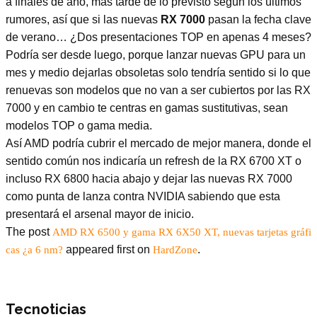
a finales de año, más tarde de lo previsto según los últimos
rumores, así que si las nuevas
RX 7000
pasan la fecha clave
de verano… ¿Dos presentaciones TOP en apenas 4 meses?
Podría ser desde luego, porque lanzar nuevas GPU para un
mes y medio dejarlas obsoletas solo tendría sentido si lo que
renuevas son modelos que no van a ser cubiertos por las RX
7000 y en cambio te centras en gamas sustitutivas, sean
modelos TOP o gama media.
Así AMD podría cubrir el mercado de mejor manera, donde el
sentido común nos indicaría un refresh de la RX 6700 XT o
incluso RX 6800 hacia abajo y dejar las nuevas RX 7000
como punta de lanza contra NVIDIA sabiendo que esta
presentará el arsenal mayor de inicio.
The post
AMD RX 6500 y gama RX 6X50 XT, nuevas tarjetas gráfi
appeared first on
.
cas ¿a 6 nm?
HardZone
Tecnoticias