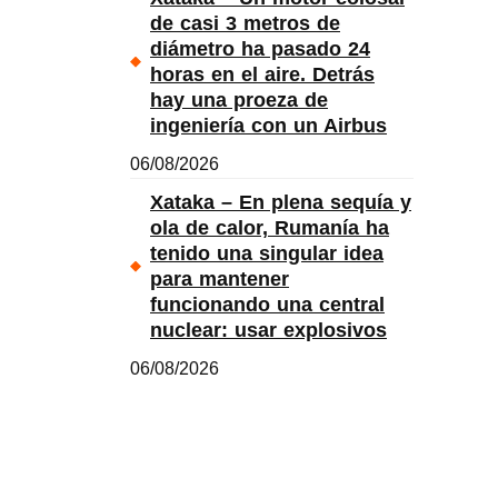
de casi 3 metros de
diámetro ha pasado 24
horas en el aire. Detrás
hay una proeza de
ingeniería con un Airbus
06/08/2026
Xataka – En plena sequía y
ola de calor, Rumanía ha
tenido una singular idea
para mantener
funcionando una central
nuclear: usar explosivos
06/08/2026