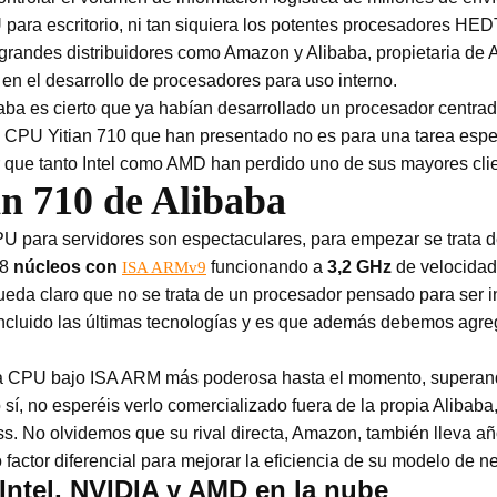
para escritorio, ni tan siquiera los potentes procesadores HEDT
 grandes distribuidores como Amazon y Alibaba, propietaria de 
r en el desarrollo de procesadores para uso interno.
aba es cierto que ya habían desarrollado un procesador centrado e
CPU Yitian 710 que han presentado no es para una tarea especí
r que tanto Intel como AMD han perdido uno de sus mayores clie
an 710 de Alibaba
U para servidores son espectaculares, para empezar se trata d
28
núcleos con
funcionando a
3,2 GHz
de velocida
ISA ARMv9
ueda claro que no se trata de un procesador pensado para ser 
incluido las últimas tecnologías y es que además debemos agr
n la CPU bajo ISA ARM más poderosa hasta el momento, superan
sí, no esperéis verlo comercializado fuera de la propia Alibaba,
s. No olvidemos que su rival directa, Amazon, también lleva añ
actor diferencial para mejorar la eficiencia de su modelo de n
ntel, NVIDIA y AMD en la nube