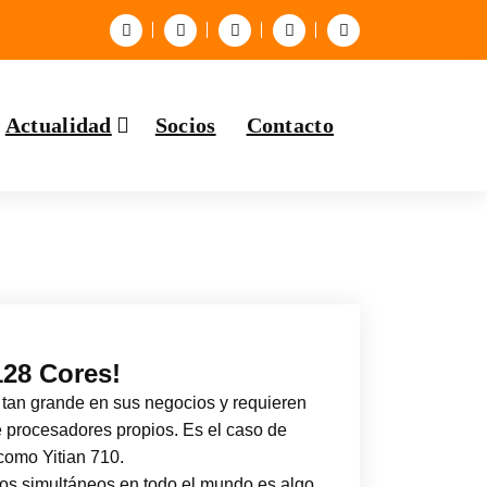
Actualidad
Socios
Contacto
128 Cores!
 tan grande en sus negocios y requieren
e procesadores propios. Es el caso de
como Yitian 710.
nvíos simultáneos en todo el mundo es algo