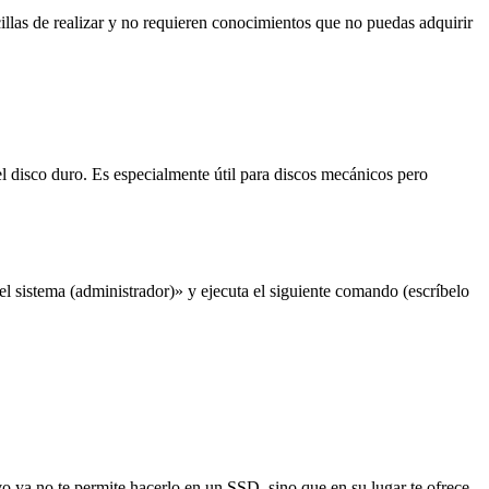
illas de realizar y no requieren conocimientos que no puedas adquirir
disco duro. Es especialmente útil para discos mecánicos pero
l sistema (administrador)» y ejecuta el siguiente comando (escríbelo
o ya no te permite hacerlo en un SSD, sino que en su lugar te ofrece