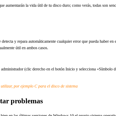
e aumentarán la vida útil de tu disco duro; como verás, todas son senc
ecta y repara automáticamente cualquier error que pueda haber en el 
gualmente útil en ambos casos.
dministrador (clic derecho en el botón Inicio y selecciona «Símbolo de
utilizar, por ejemplo C para el disco de sistema
itar problemas
bien en las últimas versiones de Windows 10 el propio sistema operativ