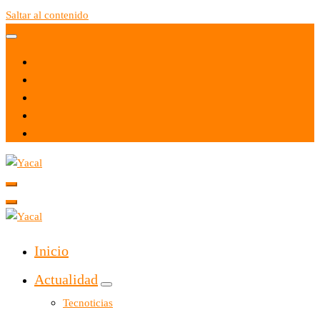
Saltar al contenido
Yacal micro hosting
Yacal micro hosting
Inicio
Actualidad
Tecnoticias