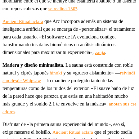
mobiliario entre el que se incluye una estantería abatible o un asiento
con reposacabezas que
.
se reclina 150º
que Arc incorpora además un sistema de
Ancient Ritual aclara
inteligencia artificial que se encarga de «personalizar» el tratamiento
para cada usuario. «El software de IA evoluciona contigo,
transformando tus datos biométricos en análisis dinámicos
dimensionales para maximizar tu experiencia»,
.
zanja
Madera y diseño minimalista
. La sauna está construida con roble
natural y ciprés japonés
y su «grueso aislamiento» —
hinoki
reivindi
— lo mantiene protegido tanto de las
can desde Whipsaw
temperaturas como de los ruidos del exterior. «El suave baño de luz
de la pared hace que parezca que estás en una habitación mucho
más grande y el sonido 2.1 te envuelve en la música»,
anotan sus cre
.
adores
Disfrutar de «la primera sauna experiencial del mundo», eso sí,
exige rascarse el bolsillo.
que el precio oscila
Ancient Ritual aclara