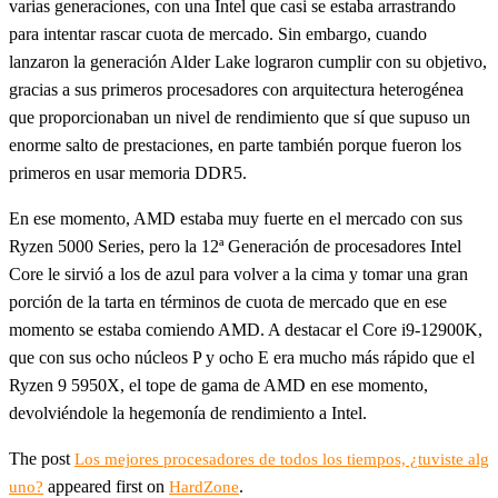
varias generaciones, con una Intel que casi se estaba arrastrando
para intentar rascar cuota de mercado. Sin embargo, cuando
lanzaron la generación Alder Lake lograron cumplir con su objetivo,
gracias a sus primeros procesadores con arquitectura heterogénea
que proporcionaban un nivel de rendimiento que sí que supuso un
enorme salto de prestaciones, en parte también porque fueron los
primeros en usar memoria DDR5.
En ese momento, AMD estaba muy fuerte en el mercado con sus
Ryzen 5000 Series, pero la 12ª Generación de procesadores Intel
Core le sirvió a los de azul para volver a la cima y tomar una gran
porción de la tarta en términos de cuota de mercado que en ese
momento se estaba comiendo AMD. A destacar el Core i9-12900K,
que con sus ocho núcleos P y ocho E era mucho más rápido que el
Ryzen 9 5950X, el tope de gama de AMD en ese momento,
devolviéndole la hegemonía de rendimiento a Intel.
The post
Los mejores procesadores de todos los tiempos, ¿tuviste alg
appeared first on
.
uno?
HardZone