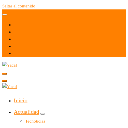
Saltar al contenido
Yacal micro hosting
Yacal micro hosting
Inicio
Actualidad
Tecnoticias